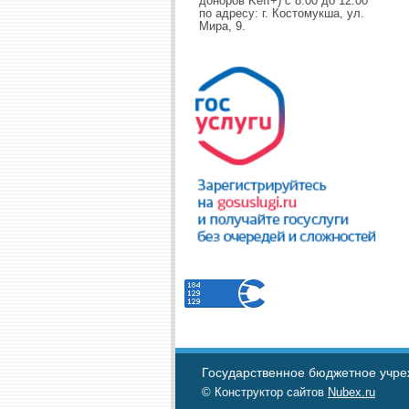
доноров KeII+) с 8:00 до 12:00
по адресу: г. Костомукша, ул.
Мира, 9.
Государственное бюджетное учре
© Конструктор сайтов
Nubex.ru