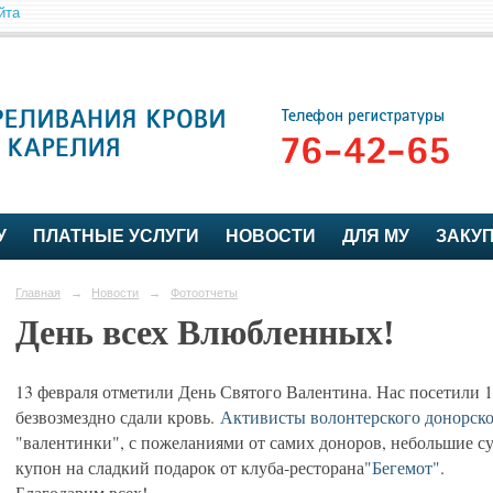
йта
У
ПЛАТНЫЕ УСЛУГИ
НОВОСТИ
ДЛЯ МУ
ЗАКУ
Главная
→
Новости
→
Фотоотчеты
День всех Влюбленных!
13 февраля отметили День Святого Валентина. Нас посетили 1
безвозмездно сдали кровь.
Активисты волонтерского донорск
"валентинки", с пожеланиями от самих доноров, небольшие 
купон на сладкий подарок от клуба-ресторана
"Бегемот"
.
Благодарим всех!