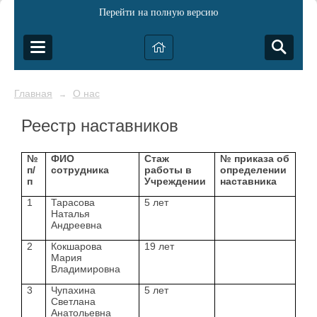
Перейти на полную версию
Главная
О нас
→
Реестр наставников
№
ФИО
Стаж
№ приказа об
п/
сотрудника
работы в
определении
п
Учреждении
наставника
1
Тарасова
5 лет
Наталья
Андреевна
2
Кокшарова
19 лет
Мария
Владимировна
3
Чупахина
5 лет
Светлана
Анатольевна