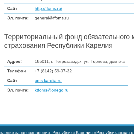
Сайт
http://ffoms.ru/
Эл. почта:
general@ffoms.ru
Территориальный фонд обязательного 
страхования Республики Карелия
Адрес:
185011, г. Петрозаводск, ул. Торнева, дом 5-а
Телефон
+7 (8142)
59-07-32
Сайт
oms.karelia.ru
Эл. почта:
ktfoms@onego.ru
ждение здравоохранения Республики Карелия «Республиканская с