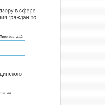
дзору в сфере
чия граждан по
 Пирогова, д.12
цинского
орп. 4А