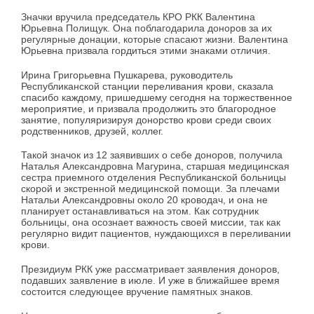
Значки вручила председатель КРО РКК Валентина
Юрьевна Полищук. Она поблагодарила доноров за их
регулярные донации, которые спасают жизни. Валентина
Юрьевна призвала гордиться этими знаками отличия.
Ирина Григорьевна Пушкарева, руководитель
Республиканской станции переливания крови, сказала
спасибо каждому, пришедшему сегодня на торжественное
мероприятие, и призвала продолжить это благородное
занятие, популяризируя донорство крови среди своих
родственников, друзей, коллег.
Такой значок из 12 заявивших о себе доноров, получила
Наталья Александровна Магурина, старшая медицинская
сестра приемного отделения Республиканской больницы
скорой и экстренной медицинской помощи. За плечами
Натальи Александровны около 20 кроводач, и она не
планирует останавливаться на этом. Как сотрудник
больницы, она осознает важность своей миссии, так как
регулярно видит пациентов, нуждающихся в переливании
крови.
Президиум РКК уже рассматривает заявления доноров,
подавших заявление в июле. И уже в ближайшее время
состоится следующее вручение памятных знаков.