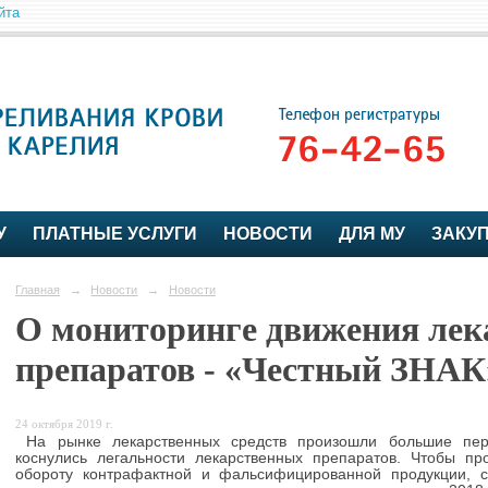
йта
У
ПЛАТНЫЕ УСЛУГИ
НОВОСТИ
ДЛЯ МУ
ЗАКУ
Главная
→
Новости
→
Новости
О мониторинге движения ле
препаратов - «Честный ЗНАК
24 октября 2019 г.
На рынке лекарственных средств произошли большие пе
коснулись легальности лекарственных препаратов. Чтобы про
обороту контрафактной и фальсифицированной продукции, 