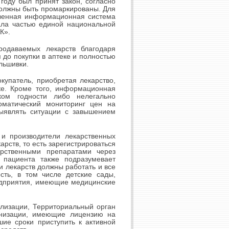
году был принят закон, согласно
должны быть промаркированы. Для
твенная информационная система
ала частью единой национальной
К».
родаваемых лекарств благодаря
 до покупки в аптеке и полностью
льшивки.
купатель, приобретая лекарство,
ке. Кроме того, информационная
ком годности либо нелегально
оматический мониторинг цен на
ыявлять ситуации с завышением
 и производители лекарственных
рств, то есть зарегистрироваться
арственными препаратами через
пациента также подразумевает
и лекарств должны работать и все
ть, в том числе детские сады,
едприятия, имеющие медицинские
ализации, Территориальный орган
анизации, имеющие лицензию на
ие сроки приступить к активной