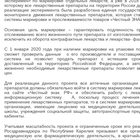
эксперимент по маркировке отдельных лекарств, а уже в 2018 
которому все лекарственные препараты на территории России 
реализации эксперимента была разработана единая государс
мониторинга движения лекарственных препаратов, которая ст
системы маркировки и прослеживаемости товаров «Честный ЗНА
Основная цель маркировки – гарантировать подлинность п
отслеживанию всего жизненного пути препарата от изготовления
исключить из оборота контрафактные лекарства и лекарства- фа
С 1 января 2020 года при наличии маркировки на упаковке по
сможет проверить данные ⠀о его производителе и поставщи
система не позволит продать препарат с истекшим сро
доставленный на территорию Российской Федерации, а авт
жизненно необходимые лекарственные препараты позволит в
цен.
Для реализации данного проекта все аптечные организации
препаратов должны обязательно войти в систему маркировки лека
на сайте «Честный знак. РФ» и обеспечить работу с лек
информационную систему. А, поскольку процесс лечения 
применение лекарственных препаратов, то в системе маркировк
организации, имеющие лицензию на медицинскую деятельнос
школы, учреждения социальной защиты, автотранспортные пр
кабинеты.
Учитывая масштабность проекта и ограниченные сроки его ре
Росздравнадзора по Республике Карелия призывает все орг
медицинскую или фармацевтическую деятельность, в кратчайш