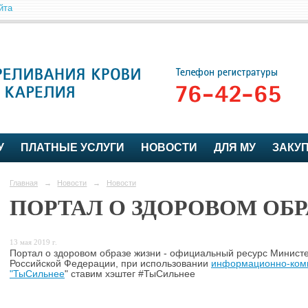
йта
У
ПЛАТНЫЕ УСЛУГИ
НОВОСТИ
ДЛЯ МУ
ЗАКУ
Главная
→
Новости
→
Новости
ПОРТАЛ О ЗДОРОВОМ ОБ
13 мая 2019 г.
Портал о здоровом образе жизни - официальный ресурс Минист
Российской Федерации, при использовании
информационно-ком
"ТыСильнее
" ставим хэштег #ТыСильнее